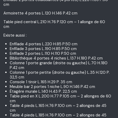
cm
Armoirette 4 portes L.120 H.146 P.42 cm
Table pied central L.210 H.76 P.120 cm – 1 allonge de 60
cm
Existe aussi :
Enfilade 4 portes L.220 H.85 P.50 cm
Enfilade 3 portes L.190 H.85 P.50 cm
Enfilade 2 portes L.110 H.110 P.50 cm
Bibliothèque 4 portes 4 niches L.137 H.180 P.42 cm
Colonne 1 porte grande (droite ou gauche) L.70 H.180
P.42 cm
Colonne 1 porte petite (droite ou gauche) L.35 H.120 P.
32,5 cm
Console 1 tiroir L.165 H.29 P. 35 cm
Meuble bar 2 portes 1 niche L.90 H.146 P.42 cm
Étagère murale L.140 H.43 P. 22,5 cm
Table pied en X L.200 H.77 P.105 cm – 2 allonges de 60
cm
Table 4 pieds L.165 H.76 P.100 cm – 2 allonges de 45
cm
Table 4 pieds L.185 H.76 P.100 cm – 2 allonges de 45