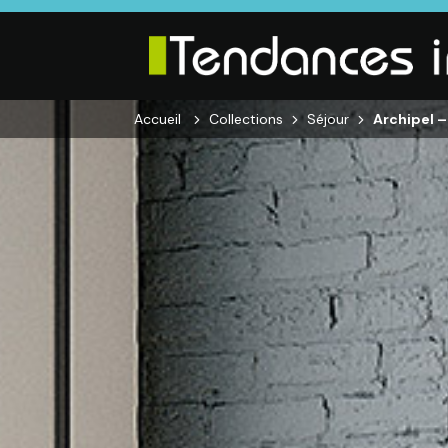
Accueil
Collections
Séjour
Archipel –
SALON
SÉJOUR
CHAMBRE
Canapés droits,
Enfilades,
Dressings,
Salons d’angles
Tables, Chaises,
Armoires, Lit
et
Meubles TV,
Chevets,
composables,
Meubles de
Commodes
Fauteuils et
complément
canapés de
relaxation,
Tables basses