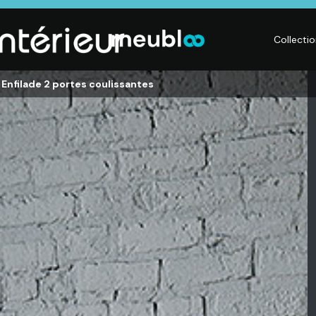
Collecti
 Enfilade 2 portes coulissantes
LITERIE
DÉCO
Matelas,
Accessoires de
s,
Sommiers,
maison, Objets
Literies
déco,
électriques,
Luminaires,
Linge de maison
Déco murales