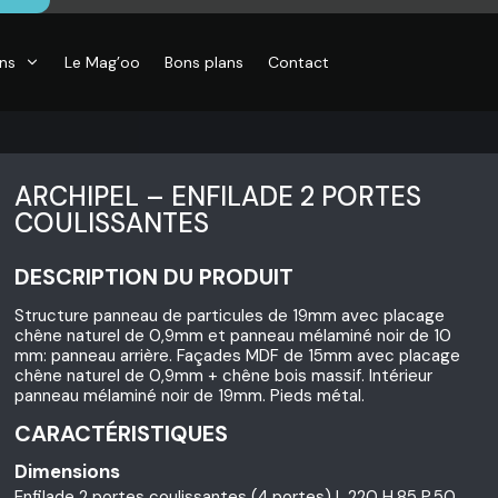
ons
Le Mag’oo
Bons plans
Contact
ARCHIPEL – ENFILADE 2 PORTES
COULISSANTES
DESCRIPTION DU PRODUIT
Structure panneau de particules de 19mm avec placage
chêne naturel de 0,9mm et panneau mélaminé noir de 10
mm: panneau arrière. Façades MDF de 15mm avec placage
chêne naturel de 0,9mm + chêne bois massif. Intérieur
panneau mélaminé noir de 19mm. Pieds métal.
CARACTÉRISTIQUES
Dimensions
Enfilade 2 portes coulissantes (4 portes) L.220 H.85 P.50