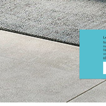
L
N
n
l
v
p