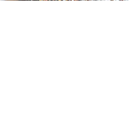
PRODUITS DE LA COLLE
Frame – Console et
Fr
bibliothèque
1 
d