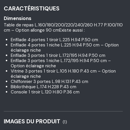
CARACTÉRISTIQUES
Dimensions
Table de repas L.160/180/200/220/240/260 H.77 P.100/110
cm – Option allonge 90 cmExiste aussi :
Enfilade 4 portes 1 tiroir L.225 H.94 P.50 cm
Enfilade 4 portes 1 niche L.225 H.94 P.50 cm – Option
éclairage niche
Enfilade 3 portes 1 tiroir L.172/195 H.94 P.50 cm
Enfilade 3 portes 1 niche L.172/195 H.94 P.50 cm –
Option éclairage niche
Vitrine 3 portes 1 tiroir L.105 H.180 P.43 cm – Option
éclairage niche
Chiffonnier 3 portes L.98 H.131 P.43 cm
Bibliothèque L.174 H.228 P.43 cm
Console 1 tiroir L.120 H.80 P.36 cm
IMAGES DU PRODUIT
(1)