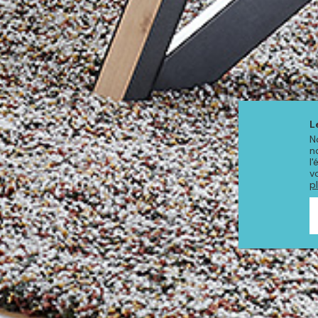
L
N
n
l
v
p