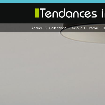
Accueil
Collections
Séjour
Frame – Ta
SALON
SÉJOUR
CHAMBRE
Canapés droits,
Enfilades,
Dressings,
Salons d’angles
Tables, Chaises,
Armoires, Lit
et
Meubles TV,
Chevets,
composables,
Meubles de
Commodes
Fauteuils et
complément
canapés de
relaxation,
Tables basses