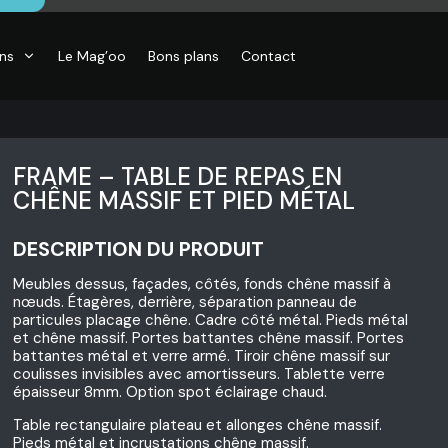
ons
Le Mag’oo
Bons plans
Contact
FRAME – TABLE DE REPAS EN
CHÊNE MASSIF ET PIED MÉTAL
DESCRIPTION DU PRODUIT
Meubles dessus, façades, côtés, fonds chêne massif à
nœuds. Étagères, derrière, séparation panneau de
particules placage chêne. Cadre côté métal. Pieds métal
et chêne massif. Portes battantes chêne massif. Portes
battantes métal et verre armé. Tiroir chêne massif sur
coulisses invisibles avec amortisseurs. Tablette verre
épaisseur 8mm. Option spot éclairage chaud.
Table rectangulaire plateau et allonges chêne massif.
Pieds métal et incrustations chêne massif.