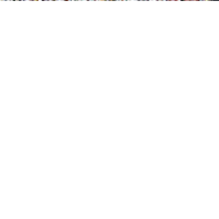
CTION
FRAME
ame – Vitrine 3 portes
Frame – Enfilade 3
tiroir et meuble
portes 1 niche et
’entrée
enfilade 3 portes 1 tiro