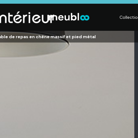
Collecti
ble de repas en chêne massif et pied métal
LITERIE
DÉCO
Matelas,
Accessoires de
s,
Sommiers,
maison, Objets
Literies
déco,
électriques,
Luminaires,
Linge de maison
Déco murales