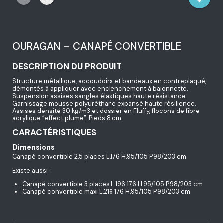
OURAGAN – CANAPÉ CONVERTIBLE
DESCRIPTION DU PRODUIT
Structure métallique, accoudoirs et bandeaux en contreplaqué,
démontés à appliquer avec enclenchement à baionnette.
Suspension assises sangles élastiques haute résistance.
Garnissage mousse polyuréthane expansé haute résilience.
Assises densité 30 kg/m3 et dossier en Fluffy, flocons de fibre
acrylique “effect plume”. Pieds 8 cm.
CARACTÉRISTIQUES
Dimensions
Canapé convertible 2,5 places L.176 H.95/105 P.98/203 cm
Existe aussi :
Canapé convertible 3 places L.196 176 H.95/105 P.98/203 cm
Canapé convertible maxi L.216 176 H.95/105 P.98/203 cm