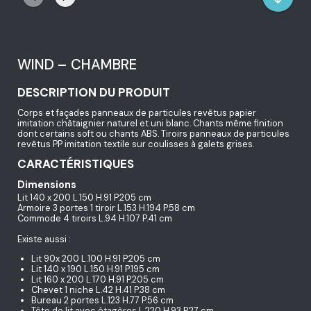
WIND – CHAMBRE
DESCRIPTION DU PRODUIT
Corps et façades panneaux de particules revêtus papier
imitation châtaignier naturel et uni blanc. Chants même finition
dont certains soft ou chants ABS. Tiroirs panneaux de particules
revêtus PP imitation textile sur coulisses à galets grises.
CARACTÉRISTIQUES
Dimensions
Lit 140 x 200 L.150 H.91 P.205 cm
Armoire 3 portes 1 tiroir L.153 H.194 P.58 cm
Commode 4 tiroirs L.94 H.107 P.41 cm
Existe aussi :
Lit 90x 200 L.100 H.91 P.205 cm
Lit 140 x 190 L.150 H.91 P.195 cm
Lit 160 x 200 L.170 H.91 P.205 cm
Chevet 1 niche L.42 H.41 P.38 cm
Bureau 2 portes L.123 H.77 P.56 cm
Tête de lit avec étagères L.220 H.93 P.27 cm