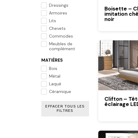
Dressings
Boisette – 
Armoires
imitation ch
noir
Lits
Chevets
Commodes
Meubles de
complément
MATIÈRES
Bois
Métal
Laqué
Céramique
Clifton – Têt
éclairage LE
EFFACER TOUS LES
FILTRES