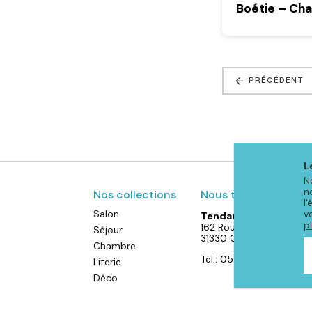
Boétie – Ch
PRÉCÉDENT
L
N
n
Nos collections
Nous trouver
l
Salon
v
Tendances Intérieur
p
162 Route de Toulouse
Séjour
31330 Grenade
Chambre
Tel.: 05 61 82 61 55
Literie
Déco