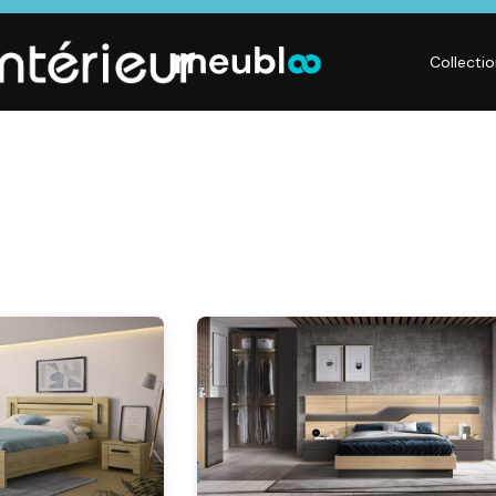
Collecti
LITERIE
DÉCO
Matelas,
Accessoires de
s,
Sommiers,
maison, Objets
Literies
déco,
électriques,
Luminaires,
Linge de maison
Déco murales