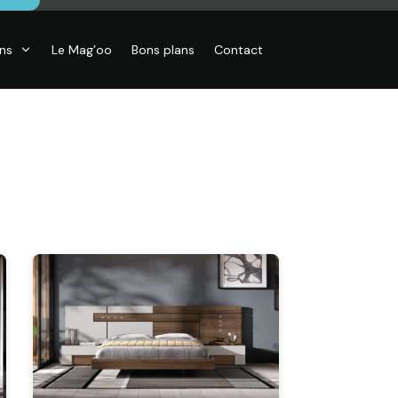
ons
Le Mag’oo
Bons plans
Contact