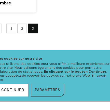
ambre
1
2
3
es cookies sur notre site
ous utilisons des cookies pour vous offrir la meilleure expérience sur
otre site. Nous utilisons également des cookies pour permettre
Nous sommes aussi sur
'élaboration de statistiques.
En cliquant sur le bouton Continuer
,
les réseaux
ous acceptez de recevoir les cookies sur notre site Web.
En savoir
lus
facebook
instagram
CONTINUER
PARAMÈTRES