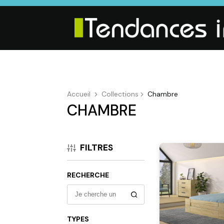
Accueil
Collections
Chambre
CHAMBRE
SALON
SÉJOUR
CHAMBRE
Canapés droits,
Enfilades,
Dressings,
Salons d’angles
Tables, Chaises,
Armoires, Lit
FILTRES
et
Meubles TV,
Chevets,
composables,
Meubles de
Commodes
Fauteuils et
complément
RECHERCHE
canapés de
relaxation,
Tables basses
TYPES