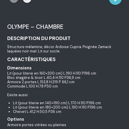
OLYMPE – CHAMBRE
DESCRIPTION DU PRODUIT
Structure mélamine, décor Ardoise Cupria. Poignée Zamack
laquées noir mat. Lit sur socle.
CARACTÉRISTIQUES
Dimensions
Lit (pour literie en 160×200 cm) L.190 H.110 P.196 cm
Bloc étagère & tiroir L.40,4 H.110 P.36,9 cm
Armoire 2 portes L.153,8 H.219 P. 66,1 cm
Commode L.100 H.78 P.50 cm
Existe aussi :
Lit (pour literie en 140×190 cm) L.170 H.110 P.196 cm
Lit (pour literie en 180×200 cm) L.190 H.110 P.196 cm
Chevet L.41,2 H.50,5 P.36 cm
Options
Armoire portes vitrées ou pleines